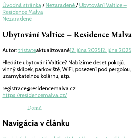
Úvodná stránka
/
Nezaradené
/
Ubytování Valtice –
Residence Malva
Nezaradené
Ubytování Valtice – Residence Malva
Autor:
tristate
aktualizované
12. júna 2025
12. júna 2025
Hledáte ubytování Valtice? Nabízíme deset pokojů,
vinný sklípek, parkoviště, WiFi, posezení pod pergolou,
uzamykatelnou kolárnu, atp.
registrace@residencemalva.cz
https://residencemalva.cz/
Domů
Navigácia v článku