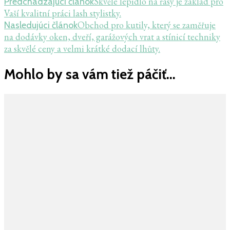
Skvělé lepidlo na řasy je základ pro
Predchádzajúci článok
Vaší kvalitní práci lash stylistky.
Obchod pro kutily, který se zaměřuje
Nasledujúci článok
na dodávky oken, dveří, garážových vrat a stínicí techniky
za skvělé ceny a velmi krátké dodací lhůty.
Mohlo by sa vám tiež páčiť...