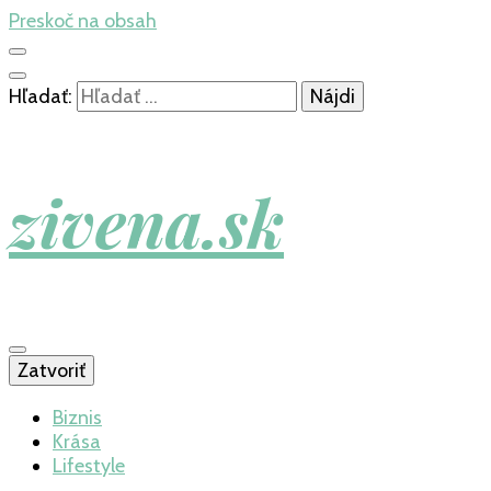
Preskoč na obsah
Hľadať:
zivena.sk
Zatvoriť
Biznis
Krása
Lifestyle