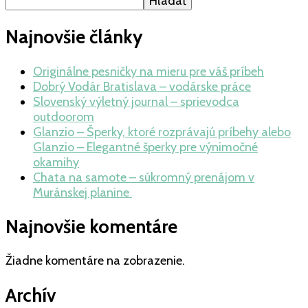
Hľadať
Najnovšie články
Originálne pesničky na mieru pre váš príbeh
Dobrý Vodár Bratislava – vodárske práce
Slovenský výletný journal – sprievodca
outdoorom
Glanzio – Šperky, ktoré rozprávajú príbehy alebo
Glanzio – Elegantné šperky pre výnimočné
okamihy
Chata na samote – súkromný prenájom v
Muránskej planine
Najnovšie komentáre
Žiadne komentáre na zobrazenie.
Archív