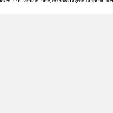
ložení s.r.o., virtuální sídlo, mzdovou agendu a správu f