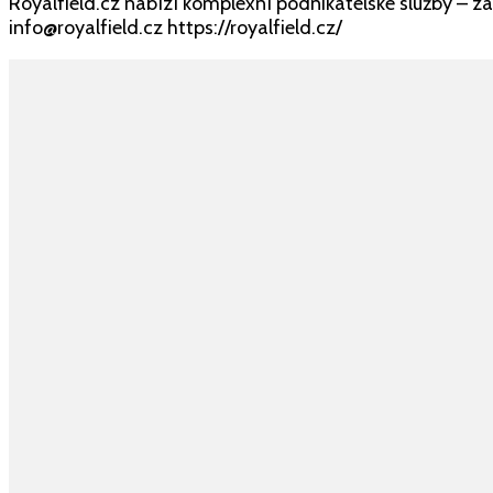
Royalfield.cz nabízí komplexní podnikatelské služby – za
info@royalfield.cz https://royalfield.cz/