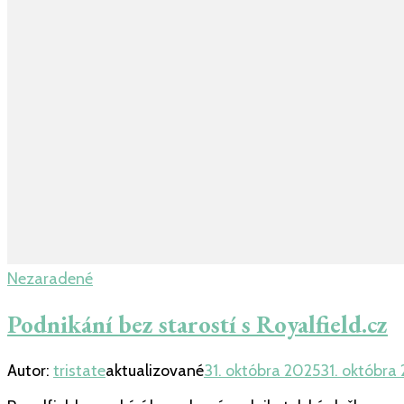
Nezaradené
Podnikání bez starostí s Royalfield.cz
Autor:
tristate
aktualizované
31. októbra 2025
31. októbra