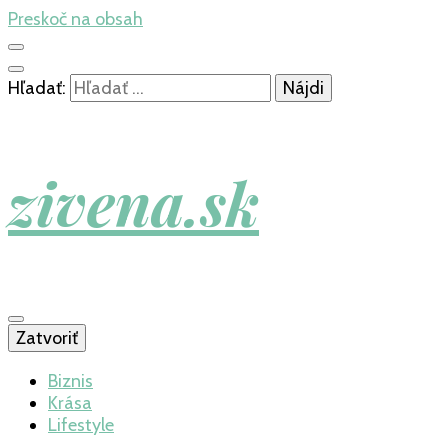
Preskoč na obsah
Hľadať:
zivena.sk
Zatvoriť
Biznis
Krása
Lifestyle