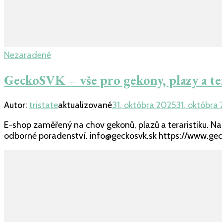
Nezaradené
GeckoSVK – vše pro gekony, plazy a te
Autor:
tristate
aktualizované
31. októbra 2025
31. októbra
E-shop zaměřený na chov gekonů, plazů a teraristiku. Nab
odborné poradenství. info@geckosvk.sk https://www.gec