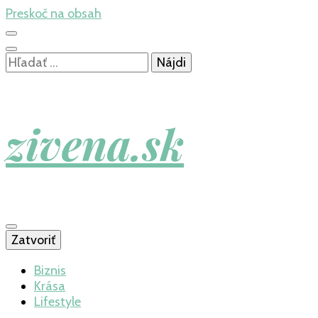
Preskoč na obsah
Hľadať:
zivena.sk
Zatvoriť
Biznis
Krása
Lifestyle