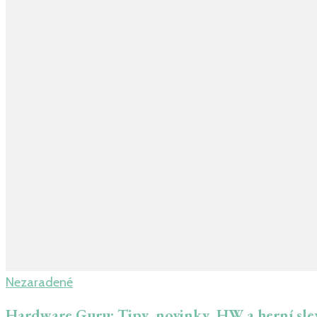
Nezaradené
Hardware Guru: Tipy, novinky, HW a herní sle