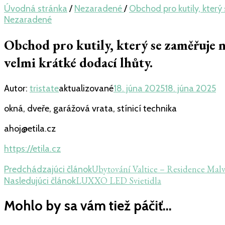
Úvodná stránka
/
Nezaradené
/
Obchod pro kutily, který
Nezaradené
Obchod pro kutily, který se zaměřuje na
velmi krátké dodací lhůty.
Autor:
tristate
aktualizované
18. júna 2025
18. júna 2025
okná, dveře, garážová vrata, stínicí technika
ahoj@etila.cz
https://etila.cz
Navigácia
Ubytování Valtice – Residence Mal
Predchádzajúci článok
LUXXO LED Svietidla
Nasledujúci článok
v
článku
Mohlo by sa vám tiež páčiť...