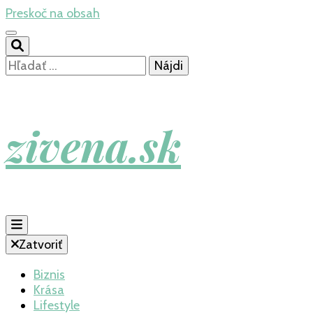
Preskoč na obsah
Hľadať:
zivena.sk
Zatvoriť
Biznis
Krása
Lifestyle