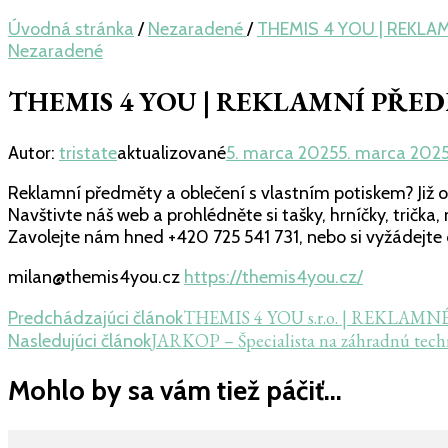
Úvodná stránka
/
Nezaradené
/
THEMIS 4 YOU | REKLAM
Nezaradené
THEMIS 4 YOU | REKLAMNÍ PŘEDMĚ
Autor:
tristate
aktualizované
5. marca 2025
5. marca 202
Reklamní předměty a oblečení s vlastním potiskem? Již o
Navštivte náš web a prohlédněte si tašky, hrníčky, trička,
Zavolejte nám hned +420 725 541 731, nebo si vyžádejt
milan@themis4you.cz
https://themis4you.cz/
Navigácia
THEMIS 4 YOU s.r.o. | REKLAMNÉ
Predchádzajúci článok
JARKOP – Špecialista na záhradnú tech
Nasledujúci článok
v
článku
Mohlo by sa vám tiež páčiť...