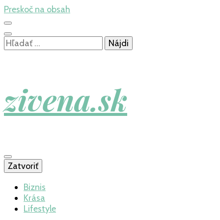
Preskoč na obsah
Hľadať:
zivena.sk
Zatvoriť
Biznis
Krása
Lifestyle