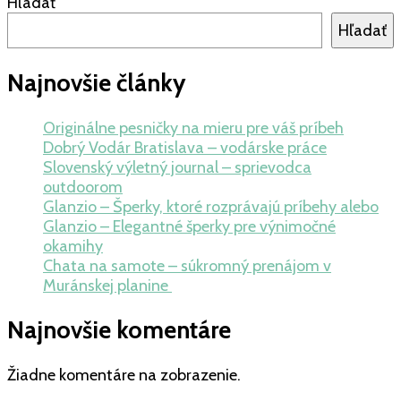
Hľadať
Hľadať
Najnovšie články
Originálne pesničky na mieru pre váš príbeh
Dobrý Vodár Bratislava – vodárske práce
Slovenský výletný journal – sprievodca
outdoorom
Glanzio – Šperky, ktoré rozprávajú príbehy alebo
Glanzio – Elegantné šperky pre výnimočné
okamihy
Chata na samote – súkromný prenájom v
Muránskej planine
Najnovšie komentáre
Žiadne komentáre na zobrazenie.