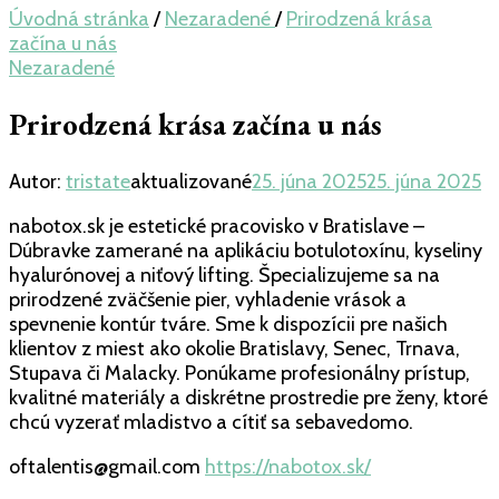
Úvodná stránka
/
Nezaradené
/
Prirodzená krása
začína u nás
Nezaradené
Prirodzená krása začína u nás
Autor:
tristate
aktualizované
25. júna 2025
25. júna 2025
nabotox.sk je estetické pracovisko v Bratislave –
Dúbravke zamerané na aplikáciu botulotoxínu, kyseliny
hyalurónovej a niťový lifting. Špecializujeme sa na
prirodzené zväčšenie pier, vyhladenie vrások a
spevnenie kontúr tváre. Sme k dispozícii pre našich
klientov z miest ako okolie Bratislavy, Senec, Trnava,
Stupava či Malacky. Ponúkame profesionálny prístup,
kvalitné materiály a diskrétne prostredie pre ženy, ktoré
chcú vyzerať mladistvo a cítiť sa sebavedomo.
oftalentis@gmail.com
https://nabotox.sk/