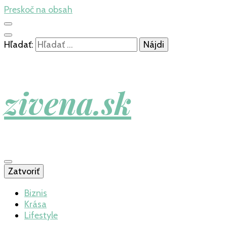
Preskoč na obsah
Hľadať:
zivena.sk
Zatvoriť
Biznis
Krása
Lifestyle